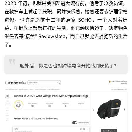
2020 年初，也就是美国新冠大流行前，他考了急救员证，
在救护车上做起了兼职，累并快乐着，接着还要去护理学校
首
进修。也许是之前十二年的居家 SOHO，一个人对着屏
页
幕，在键盘上敲敲打打的生活，他已经厌倦透了，决定物色
继任者来“接盘” ReviewMeta，而自己就能去拥抱新的生活
了。
跨
境
电
题外话：你是否也对跨境电商开始感到厌倦了？
商
登录
注册
数
字
营
销