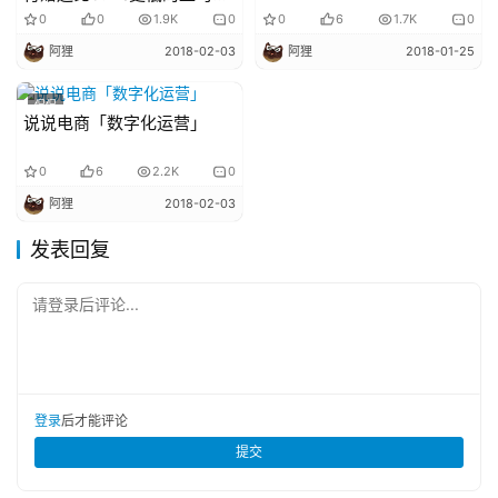
提现费率！
0
0
1.9K
0
0
6
1.7K
0
阿狸
2018-02-03
阿狸
2018-01-25
侃侃
说说电商「数字化运营」
0
6
2.2K
0
阿狸
2018-02-03
发表回复
请登录后评论...
登录
后才能评论
提交